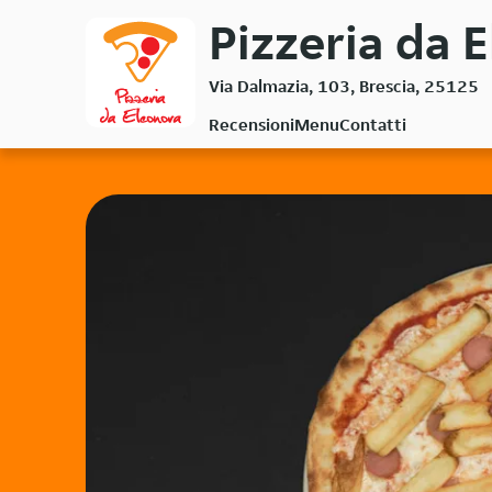
Passa
Pizzeria da E
al
contenuto
Via Dalmazia, 103, Brescia, 25125
principale
Recensioni
Menu
Contatti